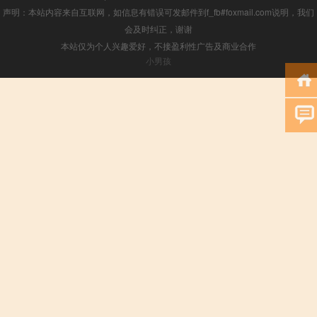
声明：本站内容来自互联网，如信息有错误可发邮件到f_fb#foxmail.com说明，我们
会及时纠正，谢谢
本站仅为个人兴趣爱好，不接盈利性广告及商业合作
小男孩