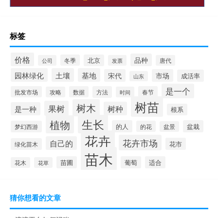
标签
价格
品种
冬季
北京
公司
发票
唐代
园林绿化
土壤
基地
宋代
市场
成活率
山东
是一个
批发市场
数据
方法
春节
攻略
时间
树苗
树木
果树
树种
是一种
根系
生长
植物
的人
盆栽
梦幻西游
的花
盆景
花卉
花卉市场
自己的
花市
绿化苗木
苗木
苗圃
葡萄
适合
花木
花草
猜你想看的文章