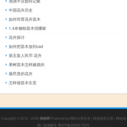
滴滴平台如何记账
中国花卉历史
如何培育花卉苗木
1.4米侧柏苗木找哪家
花卉探讨
如何把苗木放到cad
第五套人民币 花卉
果树苗木怎样嫁接的
最昂贵的花卉
怎样做苗木生意
Copyright © 2012 - 2026
植物网
Powered by
网站分类目录
|
精选推荐文章
|
网站地
图
|
疑难解答
粤ICP备05664752号