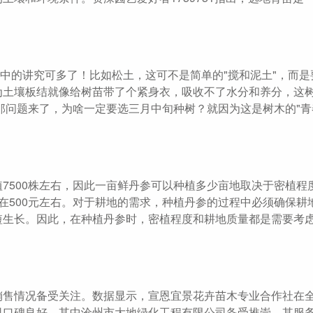
其中的讲究可多了！比如松土，这可不是简单的"搅和泥土"，而是
因为土壤板结就像给树苗带了个紧身衣，吸收不了水分和养分，这
那问题来了，为啥一定要选三月中旬种树？就因为这是树木的"青
7500株左右，因此一亩鲜丹参可以种植多少亩地取决于密植程
在500元左右。对于耕地的需求，种植丹参的过程中必须确保耕
短生长。因此，在种植丹参时，密植程度和耕地质量都是需要考
销售情况备受关注。数据显示，宣恩宜景花卉苗木专业合作社在
司口碑良好，其中沧州市大地绿化工程有限公司备受推崇，其服