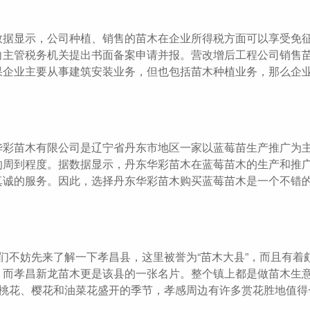
数据显示，公司种植、销售的苗木在企业所得税方面可以享受免
向主管税务机关提出书面备案申请并报。营改增后工程公司销售
果企业主要从事建筑安装业务，但也包括苗木种植业务，那么企
华彩苗木有限公司是辽宁省丹东市地区一家以蓝莓苗生产推广为
的周到程度。据数据显示，丹东华彩苗木在蓝莓苗木的生产和推
真诚的服务。因此，选择丹东华彩苗木购买蓝莓苗木是一个不错
们不妨先来了解一下孝昌县，这里被誉为“苗木大县”，而且有着
，而孝昌新龙苗木更是该县的一张名片。整个镇上都是做苗木生
是桃花、樱花和油菜花盛开的季节，孝感周边有许多赏花胜地值得