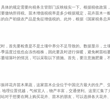
，具体的规定需要向税务主管部门反映核实一下。根据税收政策
需要缴纳所得税。苗木增值税税率是多少根据规定，花卉苗木一
售的自产初级农产品是免征增值税的。此外，根据《国家税务总
况时，首先要检查是不是土壤中养分不足导致的。数据显示，土
冬季温度过低也会冻伤植株，因此要及时进行保暖，避免树苗枯
木萎缩落叶的情况，可以采取以下措施。首先，要注意施肥量，
市振祥花卉苗木果蔬，这家苗木企业位于中国北方最大的生产、
蔬，地理位置优越，气候宜人，物产丰富，交通便利。这里汇集了
网站对于想要在网上购买花卉、苗木的朋友，可以选择各大花卉