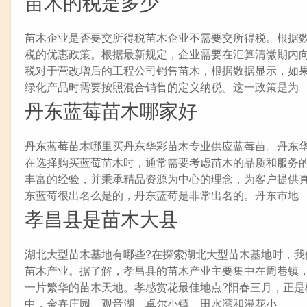
苗木的税是多少
苗木企业是否要交所得税苗木企业不需要交所得税。根据
税的优惠政策。根据最新规定，企业需要在汇算清缴期内
税对于营改增后的工程公司销售苗木，根据数据显示，如
绿化产品时需要按照混合销售的定义纳税。这一政策是为
丹东蓝莓苗木哪家好
丹东蓝莓苗木哪里买丹东华彩苗木专业供应蓝莓苗。丹东
在选择购买蓝莓苗木时，通常需要考虑苗木的品质和服务
丰富的经验，并秉承精品资源为中心的理念，为客户提供
东蓝莓很出名么是的，丹东蓝莓是非常出名的。丹东市地
孝昌县是苗木大县
湖北大型苗木基地有哪些?在探索湖北大型苗木基地时，我
苗木产业。据了解，孝昌县的苗木产业主要集中在周巷镇
一片繁华的苗木天地。孝感赏花最佳地点?阳春三月，正
中，金卉庄园、观音湖、卓尔小镇、田水湾和漫花小