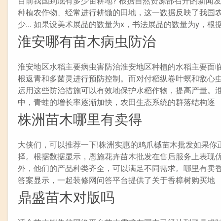
目前我国到底有多少亩耕地? 根据自然资源部召开的新闻发
种植农作物、经常进行耕锄的田地，这一数据反映了我国农
少... 如果设美术展品的数量为x，书法展品的数量为y，根据条件得
淮安哪有苗木病虫防治
淮安地区水稻主要病虫害防治淮安地区种植的水稻主要面
根返青和多菌灵进行预防控制。而对付稻纵卷叶螟和敌心
运用这些防治措施可以有效地保护水稻作物，提高产量。
中，青蛙的增长率逐渐加快，农田生态系统的群落结构逐
株洲苗木哪里有卖得
大侠们，可以推荐一下!株洲实惠的鸡爪槭苗木批发如果你
择。根据数据显示，恩施花卉苗木批发在售后服务上表现
外，他们的产品种类齐全，可以满足不同需求。哪里有卖
答案显示，一起装修网问答平台提供了关于香樟树购买地
鼎盛苗木对版吗