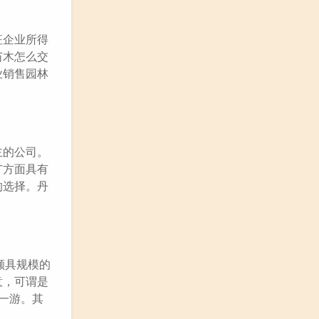
征企业所得
苗木怎么交
业销售园林
主的公司。
广方面具有
的选择。丹
颇具规模的
意，可谓是
一游。其