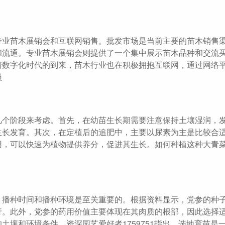
专业苗木展销会和互联网销售。批发市场是当前主要的苗木销售
和流通。专业苗木展销会则提供了一个集中展示苗木品种和交流
着数字化时代的到来，苗木行业也在积极拥抱互联网，通过网络
员
几个阶段来考虑。首先，在幼苗生长期需要注意保持土壤湿润，
生长发育。其次，在定植后的追肥中，主要以尿素为主是比较合
，可以快速为植物提供养分，促进其生长。如何种植这种大青菜
，播种时间和播种环境是至关重要的。根据资料显示，党参的种
行。此外，党参的药用价值主要体现在其肉质的根部，因此选择
壤和环境条件。资深园艺爱好者1759751指出，选地育苗是