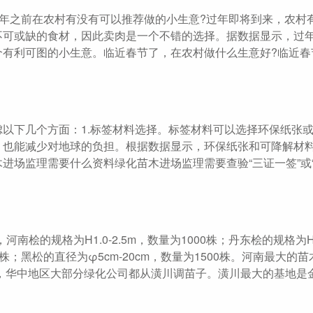
过年之前在农村有没有可以推荐做的小生意?过年即将到来，农村
不可或缺的食材，因此卖肉是一个不错的选择。据数据显示，过
个有利可图的小生意。临近春节了，在农村做什么生意好?临近春
以下几个方面：1.标签材料选择。标签材料可以选择环保纸张
，也能减少对地球的负担。根据数据显示，环保纸张和可降解材
进场监理需要什么资料绿化苗木进场监理需要查验“三证一签”或
的规格为H1.0-2.5m，数量为1000株；丹东桧的规格为H1.0
00株；黑松的直径为φ5cm-20cm，数量为1500株。河南最大的
地，华中地区大部分绿化公司都从潢川调苗子。潢川最大的基地是