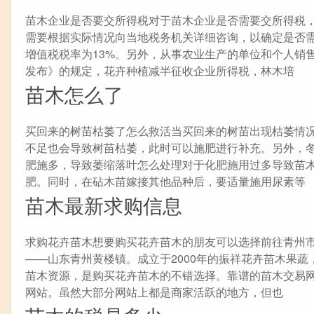
苗木企业是否要交所得税对于苗木企业是否需要交所得税
需要根据实际情况向当地税务机关详细咨询，以确定是否
增值税税率为13%。另外，从事农业生产的单位和个人销
发布》的规定，花卉种植减半征收企业所得税，林木培
苗木怎么了
买回来的树苗枯萎了怎么救活当买回来的树苗出现枯萎情
不足也会导致树苗枯萎，此时可以施肥进行补充。另外，
肥施多，导致萎缩落叶怎么处理对于化肥施用过多导致苗
肥。同时，在砧木苗嫁接其他品种后，要适量施用尿素等
苗木最新求购信息
求购花卉苗木想要购买花卉苗木的朋友可以选择前往青州
——山东青州黄楼镇。成立于2000年的振祥花卉苗木果
苗木资源，是购买花卉苗木的不错选择。靠谱的苗木交易
网站。虽然大部分网站上都是商家活跃的地方，但也