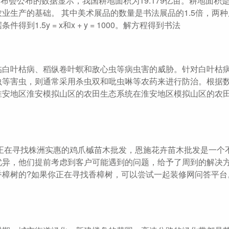
布会公布的数据显示，我国耕地面积为19.179亿亩。耕地面积
业生产的基础。 其中美术展品的数量是书法展品的1.5倍，两
到1.5y = x和x + y = 1000。解方程得到书法
临白叶枯病、稻纵卷叶螟和敌心虫等病虫害的威胁。针对白叶枯
虫等害虫，则通常采用杀虫双和吡虫啉等农药来进行防治。根据
淮安地区淮安模拟山区的农田生态系统在淮安地区模拟山区的农
正在寻找株洲实惠的鸡爪槭苗木批发，恩施花卉苗木批发是一个
优异，他们提前考虑到客户可能遇到的问题，给予了周到的解决
香樟树的?如果你正在寻找香樟树，可以尝试一起装修网问答平台