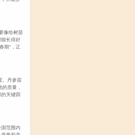
要像给树苗
树能长得好
春期"，正
度。丹参苗
地的质量，
虑的关键因
全国范围内
务质量和产