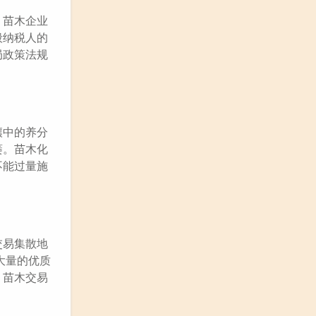
，苗木企业
般纳税人的
局政策法规
壤中的养分
萎。苗木化
不能过量施
交易集散地
大量的优质
、苗木交易