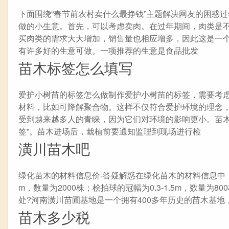
下面围绕“春节前农村卖什么最挣钱”主题解决网友的困惑
做的小生意。首先，可以考虑卖肉。在过年期间，肉类是
买肉类的需求大大增加，销售量也相应增多，因此这是一
有许多好的生意可做。一项推荐的生意是食品批发
苗木标签怎么填写
爱护小树苗的标签怎么做制作爱护小树苗的标签，需要考虑
材料，比如可降解聚合物。这样不仅符合爱护环境的理念
受到越来越多人的青睐，因为它们对环境的影响更小。苗木
签”。苗木进场后，栽植前要通知监理到现场进行检
潢川苗木吧
绿化苗木的材料信息价-答疑解惑在绿化苗木的材料信息中，河南桧
m，数量为2000株；桧拍球的冠幅为0.3-1.5m，数量为8
处?河南潢川苗圃基地是一个拥有400多年历史的苗木基
苗木多少税