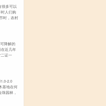
有很多可以
年时人们购
节时，农村
或可降解的
料在近几年
“二证一
-2.0
苗木基地在何
金珠园林，