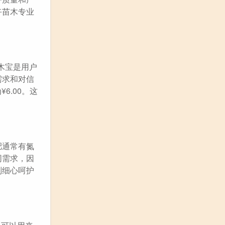
卉苗木专业
木宝是用户
需求和对信
6.00。这
肥通常有氮
同需求，因
别细心呵护