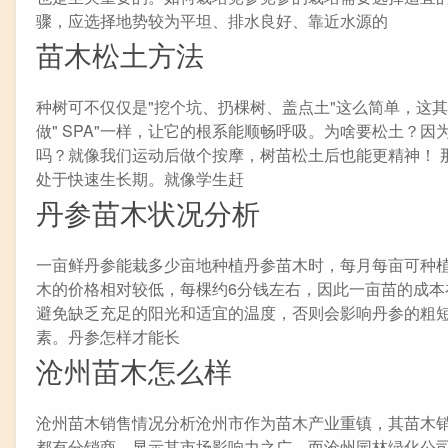
骤，应选择地势较为平坦、排水良好、靠近水源的
苗木松土方法
种树可不仅仅是"挖个坑、扔棵树、盖点土"这么简单，这
做" SPA"一样，让它的根系能顺畅呼吸。为啥要松土？
吗？就像我们运动后做个按摩，树苗松土后也能更精神！ 
处于快速生长期。就像学生赶
丹参苗木状况分析
一亩鲜丹参能栽多少亩地种植丹参苗木时，每月每亩可种植
木的价格相对较低，每棵约6分钱左右，因此一亩苗的成本
避免缺乏充足的阳光和适宜的温度，否则会影响丹参的粗
素。丹参怎样才能长
沧州苗木怎么样
沧州苗木销售情况分析沧州市作为苗木产业重镇，其苗木
都有分销商，显示其市场影响力之广。而沧州园林绿化公