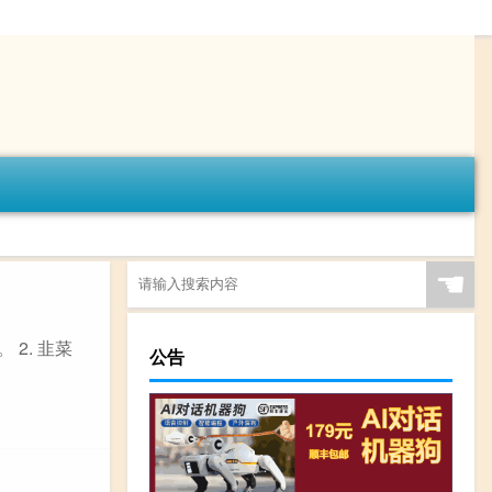
☚
2. 韭菜
公告