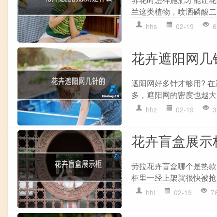
兰这类植物，喷洒磷酸二
hhs
02-19
6
花卉遮阳网几
遮阳网好多针才够用? 
多，遮阳网的密度也越大
hhz
02-19
3
花卉盲盒展示
劳拉花卉盲盒哪个是热款
柜里一经上架就很快被抢
hhl
02-19
7