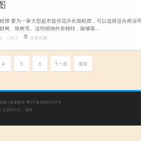
图
租摆 要为一家大型超市提供花卉长期租摆，可以选择适合商业
财树、铁树等。这些植物外形独特，能够吸...
6
817
文章列表
4
5
6
下一页
尾页
地图
|
疑难解答
粤ICP备05664752号
，我们会及时纠正，谢谢