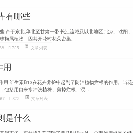
卉有哪些
些 产于东北,华北至甘肃一带,长江流域及以北地区,北京、沈阳
梅属植物。因其开花时花朵密集,...
68
725
文章列表
作用
些作用 维生素B12在花卉养护中起到了防治植物烂根的作用。当
，包括用自来水冲洗植株、剪掉烂根、浸...
67
372
文章列表
则是什么
开得更多、更鲜艳? 养花除了要及时浇水外，合理施肥也是关键