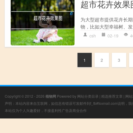
超市花卉效果
为大型超市提供花卉长期
物，比如大型幸福树、发
csh
02-19
4
1
2
3
Copyright © 2012 - 2026
植物网
Powered by
网站分类目录
|
精选推荐文章
|
网站
声明：本站内容来自互联网，如信息有错误可发邮件到f_fb#foxmail.com说明
本站仅为个人兴趣爱好，不接盈利性广告及商业合作