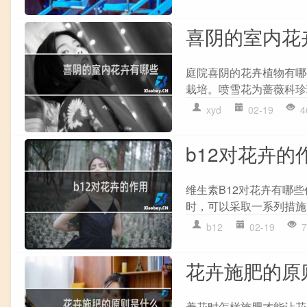
喜阴的室内花
庭院喜阴的花卉植物有哪
栽培。喷雪花为蔷薇科珍珠
xyd
02-19
4
b12对花卉的
维生素B12对花卉有哪
时，可以采取一系列措施
b12
02-19
7
花卉施肥的原
养花时怎样施肥才能让花