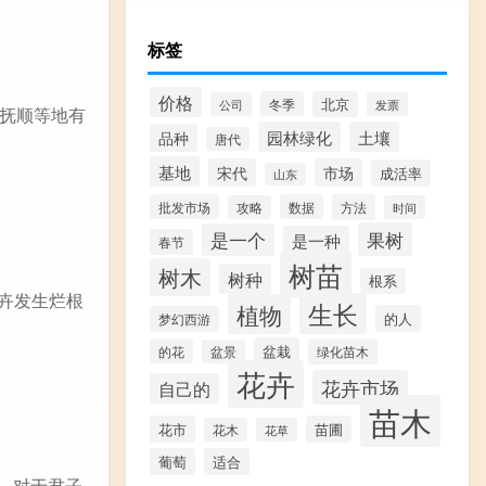
标签
价格
冬季
北京
公司
发票
、抚顺等地有
园林绿化
土壤
品种
唐代
基地
宋代
市场
成活率
山东
批发市场
数据
方法
攻略
时间
果树
是一个
是一种
春节
树苗
树木
树种
根系
花卉发生烂根
生长
植物
的人
梦幻西游
盆栽
的花
绿化苗木
盆景
花卉
花卉市场
自己的
苗木
花市
苗圃
花木
花草
葡萄
适合
。对于君子