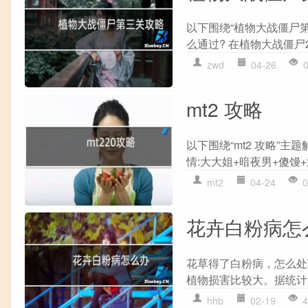
以下围绕“植物大战僵尸第
么通过? 在植物大战僵尸2
zwd
04-26
mt2 攻略
以下围绕“mt2 攻略”主
情:大大姐+暗夜男+傻馒+沐
mt2
04-24
0
花卉白粉病怎
花草得了白粉病，怎么处
植物损害比较大。据统计
hhb
02-19
4