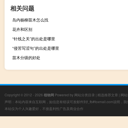
相关问题
岛内杨柳苗木怎么找
花卉和区别
“针线之关”的出处是哪里
“侵苦写涩句”的出处是哪里
苗木分级的好处
Copyright © 2012 - 2026
植物网
Powered by
网站分类目录
|
精选推荐文章
|
网站
声明：本站内容来自互联网，如信息有错误可发邮件到f_fb#foxmail.com说明
本站仅为个人兴趣爱好，不接盈利性广告及商业合作