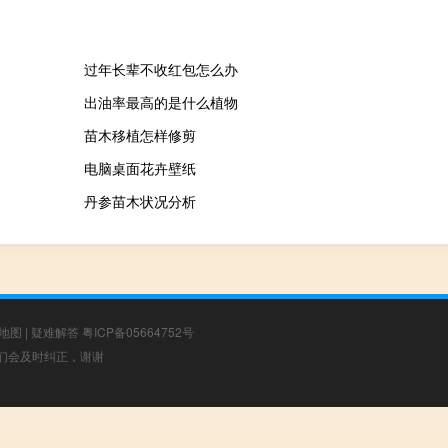
过年长辈不收红包怎么办
出油率最高的是什么植物
苗木移植怎样修剪
电脑桌面花卉壁纸
丹参苗木状况分析
地图
|
疑难解答
粤ICP备05664752号
，我们会及时纠正，谢谢