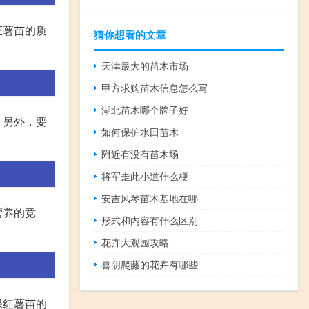
证薯苗的质
猜你想看的文章
天津最大的苗木市场
甲方求购苗木信息怎么写
湖北苗木哪个牌子好
。另外，要
如何保护水田苗木
附近有没有苗木场
将军走此小道什么梗
安吉风琴苗木基地在哪
营养的竞
形式和内容有什么区别
花卉大观园攻略
喜阴爬藤的花卉有哪些
保红薯苗的