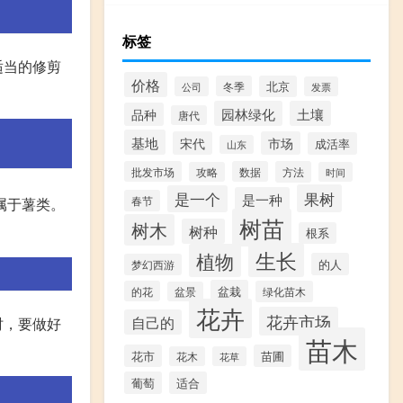
标签
适当的修剪
价格
冬季
北京
公司
发票
园林绿化
土壤
品种
唐代
基地
宋代
市场
成活率
山东
批发市场
数据
方法
攻略
时间
果树
是一个
是一种
春节
属于薯类。
树苗
树木
树种
根系
生长
植物
的人
梦幻西游
盆栽
的花
绿化苗木
盆景
花卉
花卉市场
自己的
时，要做好
苗木
花市
苗圃
花木
花草
葡萄
适合