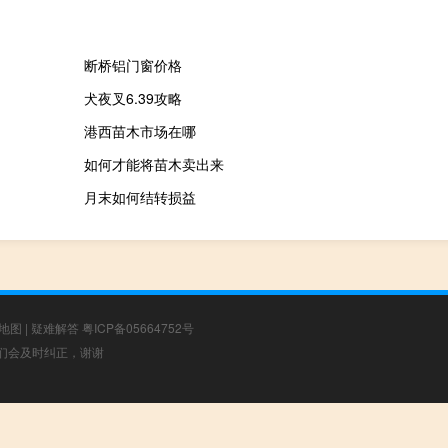
断桥铝门窗价格
犬夜叉6.39攻略
港西苗木市场在哪
如何才能将苗木卖出来
月末如何结转损益
地图
|
疑难解答
粤ICP备05664752号
，我们会及时纠正，谢谢