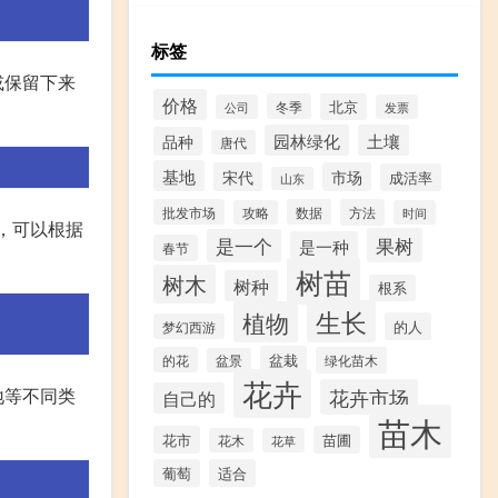
标签
或保留下来
价格
冬季
北京
公司
发票
园林绿化
土壤
品种
唐代
基地
宋代
市场
成活率
山东
批发市场
数据
方法
攻略
时间
，可以根据
果树
是一个
是一种
春节
树苗
树木
树种
根系
生长
植物
的人
梦幻西游
盆栽
的花
绿化苗木
盆景
花卉
地等不同类
花卉市场
自己的
苗木
花市
苗圃
花木
花草
葡萄
适合