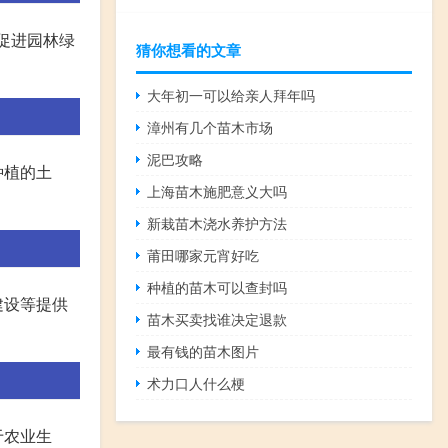
促进园林绿
猜你想看的文章
大年初一可以给亲人拜年吗
漳州有几个苗木市场
泥巴攻略
种植的土
上海苗木施肥意义大吗
新栽苗木浇水养护方法
莆田哪家元宵好吃
种植的苗木可以查封吗
建设等提供
苗木买卖找谁决定退款
最有钱的苗木图片
术力口人什么梗
于农业生