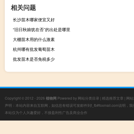
相关问题
长沙苗木哪家便宜又好
“旧日秋娘犹在否”的出处是哪里
大棚苗木用的什么激素
杭州哪有批发葡萄苗木
批发苗木是否免税多少
Copyright © 2012 - 2026
植物网
Powered by
网站分类目录
|
精选推荐文章
|
网站
声明：本站内容来自互联网，如信息有错误可发邮件到f_fb#foxmail.com说明
本站仅为个人兴趣爱好，不接盈利性广告及商业合作