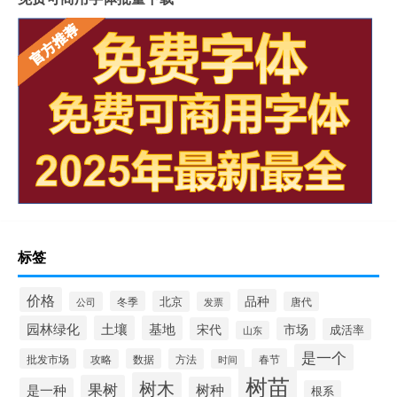
标签
价格
品种
冬季
北京
公司
发票
唐代
园林绿化
土壤
基地
宋代
市场
成活率
山东
是一个
批发市场
数据
方法
春节
攻略
时间
树苗
树木
果树
树种
是一种
根系