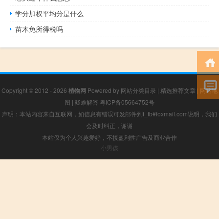
学分加权平均分是什么
苗木免所得税吗
Copyright © 2012 - 2026
植物网
Powered by
网站分类目录
|
精选推荐文章
|
网站地
图
|
疑难解答
粤ICP备05664752号
声明：本站内容来自互联网，如信息有错误可发邮件到f_fb#foxmail.com说明，我们
会及时纠正，谢谢
本站仅为个人兴趣爱好，不接盈利性广告及商业合作
小男孩