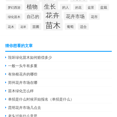
生长
植物
的人
盆栽
梦幻西游
的花
盆景
花卉
花卉市场
自己的
花市
绿化苗木
苗木
苗圃
葡萄
适合
花木
花草
猜你想看的文章
毁坏绿化苗木如何赔偿多少
一般一头牛有多重
有块根花卉的哪些
郑州花卉市场在哪
苗木绿化怎么样
单招是什么时候开始报名（单招是什么）
昆明花卉市场几点去
老头过年什么意思