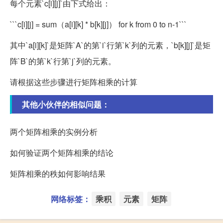
每个元素`c[i][j]`由下式给出：
```c[i][j] = sum（a[i][k] * b[k][j]） for k from 0 to n-1```
其中`a[i][k]`是矩阵`A`的第`i`行第`k`列的元素，`b[k][j]`是矩
阵`B`的第`k`行第`j`列的元素。
请根据这些步骤进行矩阵相乘的计算
其他小伙伴的相似问题：
两个矩阵相乘的实例分析
如何验证两个矩阵相乘的结论
矩阵相乘的秩如何影响结果
网络标签：
乘积
元素
矩阵