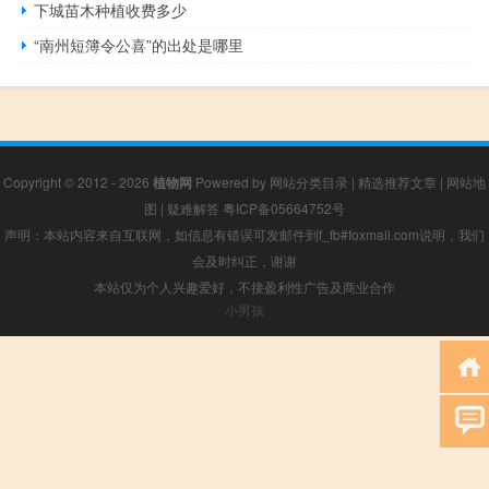
下城苗木种植收费多少
“南州短簿令公喜”的出处是哪里
Copyright © 2012 - 2026
植物网
Powered by
网站分类目录
|
精选推荐文章
|
网站地
图
|
疑难解答
粤ICP备05664752号
声明：本站内容来自互联网，如信息有错误可发邮件到f_fb#foxmail.com说明，我们
会及时纠正，谢谢
本站仅为个人兴趣爱好，不接盈利性广告及商业合作
小男孩