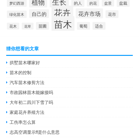
生长
植物
的人
盆栽
梦幻西游
的花
盆景
花卉
花卉市场
自己的
花市
绿化苗木
苗木
苗圃
葡萄
适合
花木
花草
猜你想看的文章
拱墅苗木哪家好
苗木的控制
汽车苗木修剪方法
市政园林苗木能嫁接吗
大年初二四川下雪了吗
家庭花卉养殖方法
工伤率怎么算
志高空调显示ff是什么意思