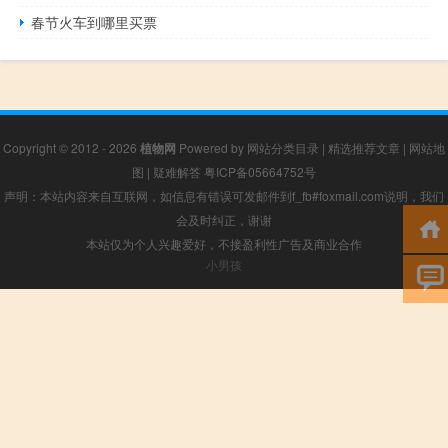
春节火车到哪里买票
Copyright © 2012 - 2026
植物网
Powered by
网站分类目录
|
精选推荐文章
|
网站地
图
|
疑难解答
粤ICP备05664752号
声明：本站内容来自互联网，如信息有错误可发邮件到f_fb#foxmail.com说明，我们
会及时纠正，谢谢
本站仅为个人兴趣爱好，不接盈利性广告及商业合作
小男孩