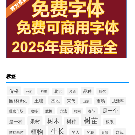
标签
价格
品种
冬季
北京
公司
发票
唐代
园林绿化
土壤
基地
宋代
市场
成活率
山东
是一个
批发市场
数据
方法
春节
攻略
时间
树苗
树木
果树
树种
是一种
根系
生长
植物
的人
盆栽
梦幻西游
的花
盆景