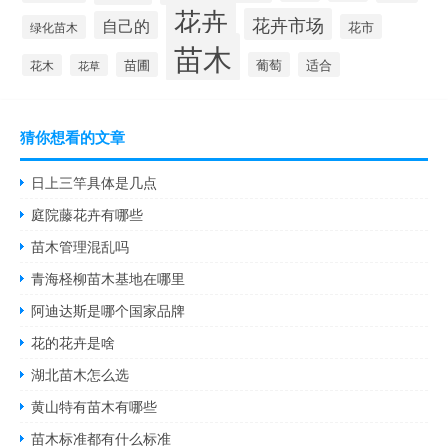
花卉
花卉市场
自己的
花市
绿化苗木
苗木
苗圃
葡萄
适合
花木
花草
猜你想看的文章
日上三竿具体是几点
庭院藤花卉有哪些
苗木管理混乱吗
青海柽柳苗木基地在哪里
阿迪达斯是哪个国家品牌
花的花卉是啥
湖北苗木怎么选
黄山特有苗木有哪些
苗木标准都有什么标准