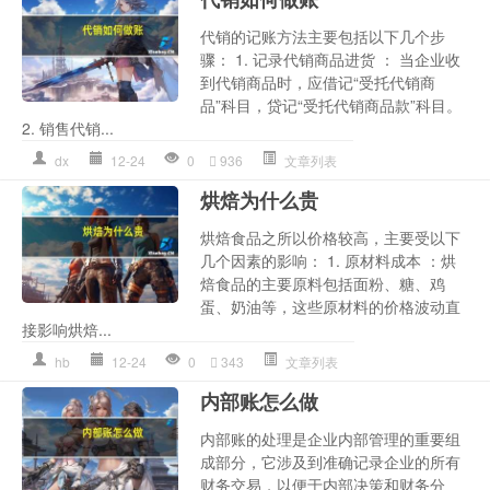
代销的记账方法主要包括以下几个步
骤： 1. 记录代销商品进货 ： 当企业收
到代销商品时，应借记“受托代销商
品”科目，贷记“受托代销商品款”科目。
2. 销售代销...
dx
12-24
0
936
文章列表
烘焙为什么贵
烘焙食品之所以价格较高，主要受以下
几个因素的影响： 1. 原材料成本 ：烘
焙食品的主要原料包括面粉、糖、鸡
蛋、奶油等，这些原材料的价格波动直
接影响烘焙...
hb
12-24
0
343
文章列表
内部账怎么做
内部账的处理是企业内部管理的重要组
成部分，它涉及到准确记录企业的所有
财务交易，以便于内部决策和财务分