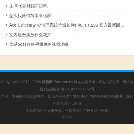
未满18岁结婚可以吗
怎么找微信苗木绿化群
Ace Utilities(win7清理系统垃圾软件) V6.4.1.296 官方最新版（Ace Utilities(win7清理系统垃圾软件) V6.4.1.296 官方最新版功能简介）
室内适合摆放什么花卉
监狱boss攻略视频攻略视频攻略
Copyright © 2012 - 2026
植物网
Powered by
网站分类目录
|
精选推荐文章
|
网站地
图
|
疑难解答
粤ICP备05664752号
声明：本站内容来自互联网，如信息有错误可发邮件到f_fb#foxmail.com说明，我们
会及时纠正，谢谢
本站仅为个人兴趣爱好，不接盈利性广告及商业合作
小男孩