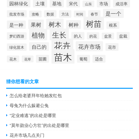
园林绿化
土壤
基地
宋代
市场
成活率
山东
是一个
批发市场
数据
方法
春节
攻略
时间
树苗
树木
果树
树种
是一种
根系
生长
植物
的人
盆栽
梦幻西游
的花
盆景
花卉
花卉市场
自己的
花市
绿化苗木
苗木
苗圃
葡萄
适合
花木
花草
猜你想看的文章
怎么给老婆拜年给她发红包
母兔为什么躲避公兔
“定业难逃”的出处是哪里
“莫年勋业心方壮”的出处是哪里
花卉市场几点关门