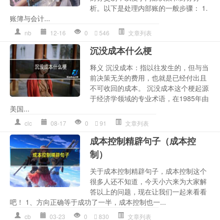
析。以下是处理内部账的一般步骤： 1.
账簿与会计...
nb
12-16
0
546
文章列表
沉没成本什么梗
释义 沉没成本：指以往发生的，但与当
前决策无关的费用，也就是已经付出且
不可收回的成本。 沉没成本这个梗起源
于经济学领域的专业术语，在1985年由
美国...
clc
08-17
0
91
文章列表
成本控制精辟句子（成本控
制）
关于成本控制精辟句子，成本控制这个
很多人还不知道，今天小六来为大家解
答以上的问题，现在让我们一起来看看
吧！ 1、方向正确等于成功了一半，成本控制也一...
cb
03-23
0
830
文章列表