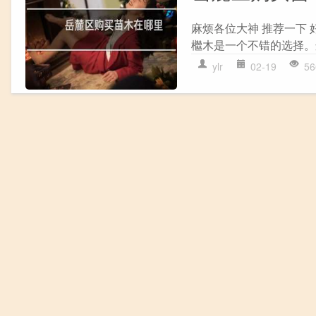
麻烦各位大神 推荐一下
檵木是一个不错的选择。
ylr
02-19
56