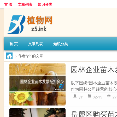
首 页
文章列表
知识分类
首 页
文章列表
知识分类
>
作者“ylr”的文章
园林企业苗木
以下围绕“园林企业苗木
作为园林公司经营的核心商
ylr
02-19
27
岳麓区购买苗