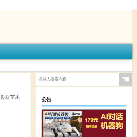
☚
抵扣 苗木
公告