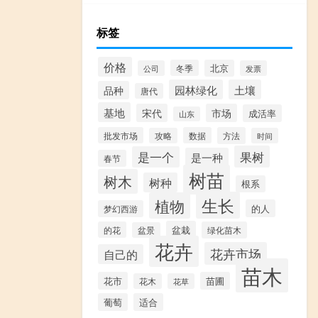
标签
价格
冬季
北京
公司
发票
园林绿化
土壤
品种
唐代
基地
宋代
市场
成活率
山东
批发市场
数据
方法
攻略
时间
果树
是一个
是一种
春节
树苗
树木
树种
根系
生长
植物
的人
梦幻西游
盆栽
的花
绿化苗木
盆景
花卉
花卉市场
自己的
苗木
花市
苗圃
花木
花草
葡萄
适合