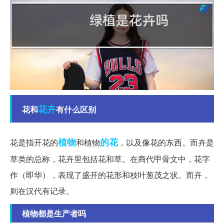
花卉
花和
有什么区别
植物
的花
花是指开花的
和植物
，以及像花的东西。而卉是
草类的总称，花卉里包括花和草。在商代甲骨文中，花字
作（即华），表现了盛开的花形和枝叶葱茂之状。而卉，
则在汉代有记录。
植物都是生产者吗