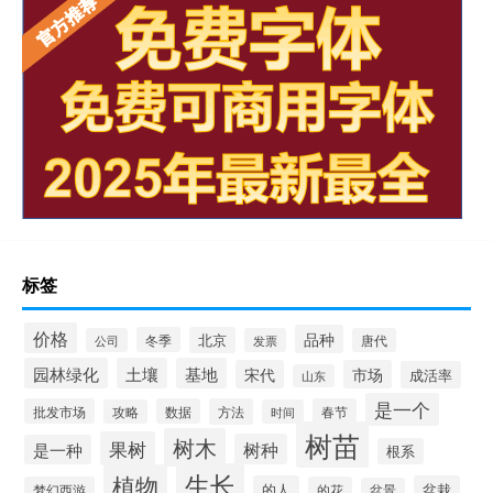
标签
价格
品种
冬季
北京
公司
发票
唐代
园林绿化
土壤
基地
宋代
市场
成活率
山东
是一个
批发市场
数据
方法
春节
攻略
时间
树苗
树木
果树
树种
是一种
根系
生长
植物
的人
盆栽
梦幻西游
的花
盆景