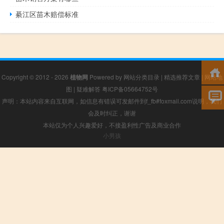
綦江区苗木赔偿标准
Copyright © 2012 - 2026
植物网
Powered by
网站分类目录
|
精选推荐文章
|
网站地
图
|
疑难解答
粤ICP备05664752号
声明：本站内容来自互联网，如信息有错误可发邮件到f_fb#foxmail.com说明，我们
会及时纠正，谢谢
本站仅为个人兴趣爱好，不接盈利性广告及商业合作
小男孩