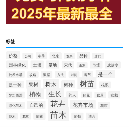
标签
价格
品种
冬季
北京
公司
发票
唐代
园林绿化
土壤
基地
宋代
市场
成活率
山东
是一个
批发市场
数据
方法
春节
攻略
时间
树苗
树木
果树
树种
是一种
根系
生长
植物
的人
盆栽
梦幻西游
的花
盆景
花卉
花卉市场
自己的
花市
绿化苗木
苗木
苗圃
葡萄
适合
花木
花草