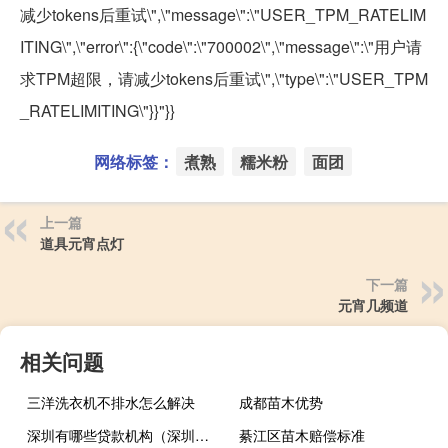
减少tokens后重试\",\"message\":\"USER_TPM_RATELIM
ITING\",\"error\":{\"code\":\"700002\",\"message\":\"用户请
求TPM超限，请减少tokens后重试\",\"type\":\"USER_TPM
_RATELIMITING\"}}"}}
网络标签：
煮熟
糯米粉
面团
上一篇
道具元宵点灯
下一篇
元宵几频道
相关问题
三洋洗衣机不排水怎么解决
成都苗木优势
深圳有哪些贷款机构（深圳有哪些贷款公司）
綦江区苗木赔偿标准