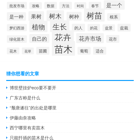
是一个
批发市场
数据
方法
春节
攻略
时间
树苗
树木
果树
树种
是一种
根系
生长
植物
的人
盆栽
梦幻西游
的花
盆景
花卉
花卉市场
自己的
花市
绿化苗木
苗木
苗圃
葡萄
适合
花木
花草
猜你想看的文章
博世壁挂炉eco要不要开
广东古称是什么
“颓唐遂往”的出处是哪里
伊藤由奈攻略
西宁哪里有卖苗木
只能扦插的苗木是什么