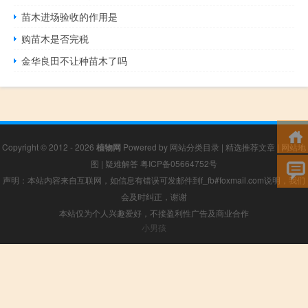
苗木进场验收的作用是
购苗木是否完税
金华良田不让种苗木了吗
Copyright © 2012 - 2026
植物网
Powered by
网站分类目录
|
精选推荐文章
|
网站地
图
|
疑难解答
粤ICP备05664752号
声明：本站内容来自互联网，如信息有错误可发邮件到f_fb#foxmail.com说明，我们
会及时纠正，谢谢
本站仅为个人兴趣爱好，不接盈利性广告及商业合作
小男孩