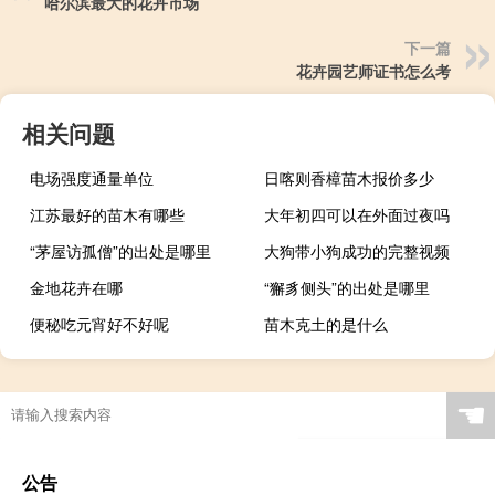
哈尔滨最大的花卉市场
下一篇
花卉园艺师证书怎么考
相关问题
电场强度通量单位
日喀则香樟苗木报价多少
江苏最好的苗木有哪些
大年初四可以在外面过夜吗
“茅屋访孤僧”的出处是哪里
大狗带小狗成功的完整视频
金地花卉在哪
“獬豸侧头”的出处是哪里
便秘吃元宵好不好呢
苗木克土的是什么
☚
公告