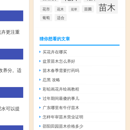
苗木
花市
苗圃
花木
花草
葡萄
适合
花卉更注重
猜你想看的文章
买花卉在哪买
盆景苗木怎么养好
收养分。适
苗木春季需要打药吗
忍黑 攻略
彩铅画花卉绘画教程
过年期间最傻的事儿
广东哪里有牛仔苗木
肥水可以提
怎样年审苗木营业证明
邵阳田园苗木价格多少