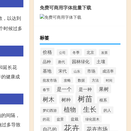
免费可商用字体批量下载
数，以达到
个时候过多
标签
价格
冬季
北京
公司
发票
园林绿化
土壤
品种
唐代
和延长花
基地
宋代
市场
成活率
山东
卉的健康成
批发市场
数据
方法
攻略
时间
果树
是一个
是一种
春节
树苗
树木
树种
根系
生长
植物
的人
梦幻西游
施的间隔，
盆栽
的花
绿化苗木
盆景
施过多导致
花卉
花卉市场
自己的