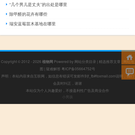
“几个男儿是丈夫”的出处是哪里
除甲醛的花卉有哪些
瑞安蓝莓苗木基地在哪里
Copyright © 2012 - 2026
植物网
Powered by
网站分类目录
|
精选推荐文章
|
网站地
图
|
疑难解答
粤ICP备05664752号
声明：本站内容来自互联网，如信息有错误可发邮件到f_fb#foxmail.com说明，我们
会及时纠正，谢谢
本站仅为个人兴趣爱好，不接盈利性广告及商业合作
小男孩