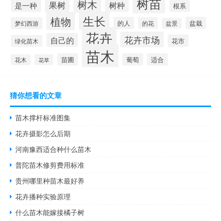
树苗
树木
果树
树种
是一种
根系
生长
植物
的人
盆栽
梦幻西游
的花
盆景
花卉
花卉市场
自己的
花市
绿化苗木
苗木
苗圃
葡萄
适合
花木
花草
猜你想看的文章
苗木撑杆标准图集
花卉摄影怎么后期
河南豫西适合种什么苗木
普陀苗木修剪费用标准
贵州哪里种苗木最好养
花卉播种实验原理
什么苗木能嫁接橘子树