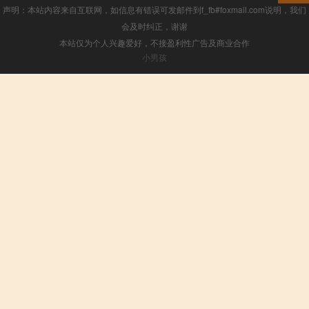
声明：本站内容来自互联网，如信息有错误可发邮件到f_fb#foxmail.com说明，我们
会及时纠正，谢谢
本站仅为个人兴趣爱好，不接盈利性广告及商业合作
小男孩