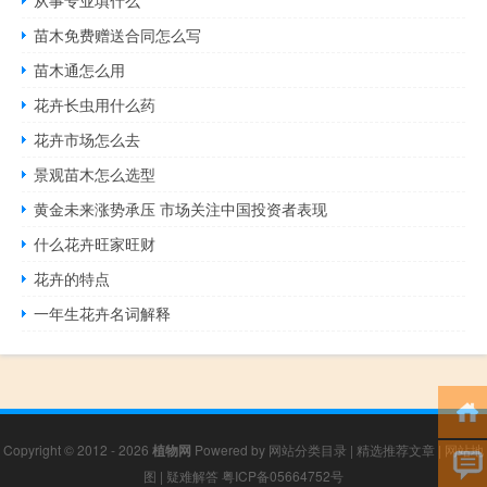
苗木免费赠送合同怎么写
苗木通怎么用
花卉长虫用什么药
花卉市场怎么去
景观苗木怎么选型
黄金未来涨势承压 市场关注中国投资者表现
什么花卉旺家旺财
花卉的特点
一年生花卉名词解释
Copyright © 2012 - 2026
植物网
Powered by
网站分类目录
|
精选推荐文章
|
网站地
图
|
疑难解答
粤ICP备05664752号