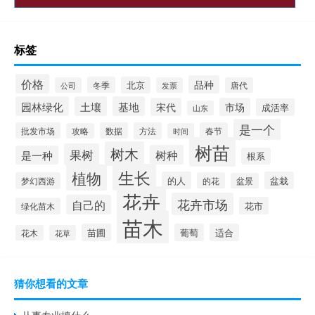
标签
价格
品种
冬季
北京
公司
发票
唐代
园林绿化
土壤
基地
宋代
市场
成活率
山东
是一个
批发市场
数据
方法
春节
攻略
时间
树苗
树木
果树
树种
是一种
根系
生长
植物
的人
盆栽
梦幻西游
的花
盆景
花卉
花卉市场
自己的
花市
绿化苗木
苗木
苗圃
葡萄
适合
花木
花草
猜你想看的文章
从事专业填什么