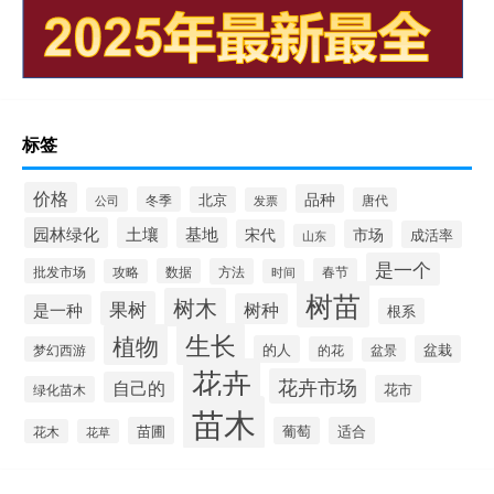
标签
价格
品种
冬季
北京
公司
发票
唐代
园林绿化
土壤
基地
宋代
市场
成活率
山东
是一个
批发市场
数据
方法
春节
攻略
时间
树苗
树木
果树
树种
是一种
根系
生长
植物
的人
盆栽
梦幻西游
的花
盆景
花卉
花卉市场
自己的
花市
绿化苗木
苗木
苗圃
葡萄
适合
花木
花草