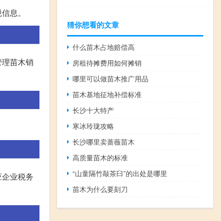
税信息。
猜你想看的文章
什么苗木占地赔偿高
管理苗木销
房租待摊费用如何摊销
哪里可以做苗木推广用品
苗木基地征地补偿标准
长沙十大特产
寒冰玲珑攻略
长沙哪里卖蔷薇苗木
高质量苗木的标准
“山童隔竹敲茶臼”的出处是哪里
应企业税务
苗木为什么要刻刀