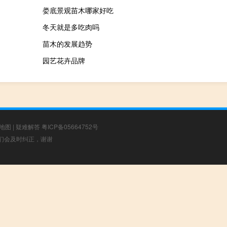
娄底景观苗木哪家好吃
冬天就是多吃肉吗
苗木的发展趋势
园艺花卉品牌
地图
|
疑难解答
粤ICP备05664752号
，我们会及时纠正，谢谢