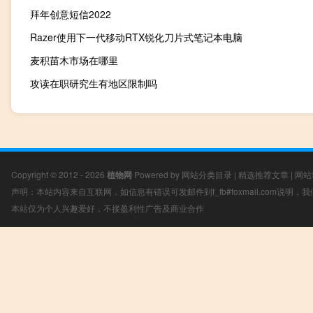
拜年创意短信2022
Razer使用下一代移动RTX锐化刀片式笔记本电脑
麦积苗木市场在哪里
攻读在职研究生有地区限制吗
Copyright © 2012 - 2026
植物网
Powered by
网站分类目录
|
精选推荐文章
|
网站
声明：本站内容来自互联网，如信息有错误可发邮件到f_fb#foxmail.com说明
本站仅为个人兴趣爱好，不接盈利性广告及商业合作