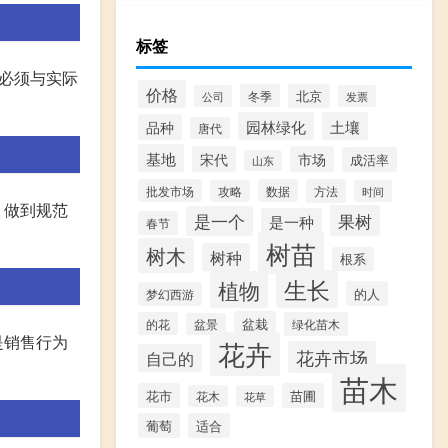
标签
必须与实际
价格
冬季
北京
公司
发票
园林绿化
土壤
品种
唐代
基地
宋代
市场
成活率
山东
批发市场
数据
方法
攻略
时间
，做到规范
果树
是一个
是一种
春节
树苗
树木
树种
根系
生长
植物
的人
梦幻西游
盆栽
的花
绿化苗木
盆景
是销售行为
花卉
花卉市场
自己的
苗木
花市
苗圃
花木
花草
葡萄
适合