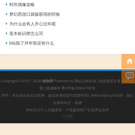
时尚偶像攻略
梦幻西游口袋版获得的经验
为什么会有人开心过年呢
苗木标识牌怎么写
b站除了拜年祭还有什么
Copyright © 2012 - 2026
植物网
Powered by
网站分类目录
|
精选推荐文章
|
网站地
图
|
疑难解答
粤ICP备05664752号
声明：本站内容来自互联网，如信息有错误可发邮件到f_fb#foxmail.com说明，我们
会及时纠正，谢谢
本站仅为个人兴趣爱好，不接盈利性广告及商业合作
小男孩