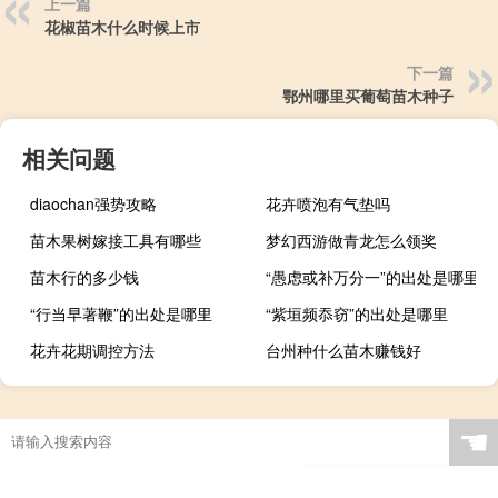
上一篇
花椒苗木什么时候上市
下一篇
鄂州哪里买葡萄苗木种子
相关问题
diaochan强势攻略
花卉喷泡有气垫吗
苗木果树嫁接工具有哪些
梦幻西游做青龙怎么领奖
苗木行的多少钱
“愚虑或补万分一”的出处是哪里
“行当早著鞭”的出处是哪里
“紫垣频忝窃”的出处是哪里
花卉花期调控方法
台州种什么苗木赚钱好
☚