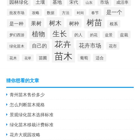
园林绿化
土壤
基地
宋代
市场
成活率
山东
是一个
批发市场
数据
方法
春节
攻略
时间
树苗
树木
果树
树种
是一种
根系
生长
植物
的人
盆栽
梦幻西游
的花
盆景
花卉
花卉市场
自己的
花市
绿化苗木
苗木
苗圃
葡萄
适合
花木
花草
猜你想看的文章
青州苗木售价多少
怎么判断苗木规格
景观绿化苗木选择标准
绿化苗木移栽计费标准
花卉大观园攻略