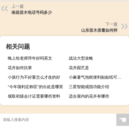
上一篇
南昌苗木电话号码多少
下一篇
山东苗木质量如何样
相关问题
晚上给老师拜年好吗英文
战法大型攻略
花卉如何抗寒
花卉园艺是
小孩行为不好要怎么才改的好
小麻薯气泡框便利贴贴纸可以干吗 小麻薯贴纸怎样买便宜
“今年颉利定称臣”的出处是哪里
三星智能戒指功能介绍
领取初级会计证需要哪些资料
适合屋内的花卉有哪些
☚