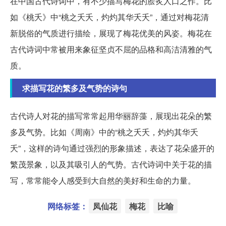
在中国古代诗词中，有不少描写梅花的脍炙人口之作。比
如《桃夭》中“桃之夭夭，灼灼其华夭夭”，通过对梅花清
新脱俗的气质进行描绘，展现了梅花优美的风姿。梅花在
古代诗词中常被用来象征坚贞不屈的品格和高洁清雅的气
质。
求描写花的繁多及气势的诗句
古代诗人对花的描写常常起用华丽辞藻，展现出花朵的繁
多及气势。比如《周南》中的“桃之夭夭，灼灼其华夭
夭”，这样的诗句通过强烈的形象描述，表达了花朵盛开的
繁茂景象，以及其吸引人的气势。古代诗词中关于花的描
写，常常能令人感受到大自然的美好和生命的力量。
网络标签：
凤仙花
梅花
比喻