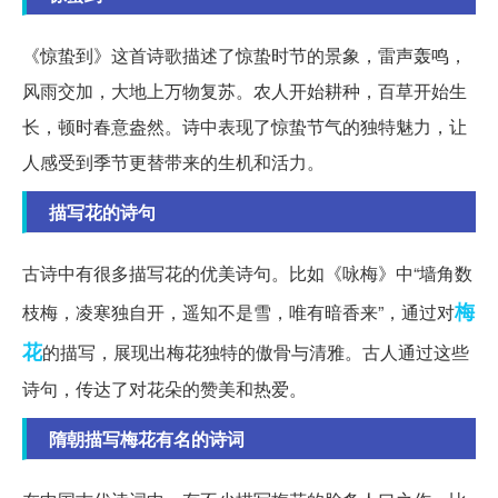
《惊蛰到》这首诗歌描述了惊蛰时节的景象，雷声轰鸣，
风雨交加，大地上万物复苏。农人开始耕种，百草开始生
长，顿时春意盎然。诗中表现了惊蛰节气的独特魅力，让
人感受到季节更替带来的生机和活力。
描写花的诗句
古诗中有很多描写花的优美诗句。比如《咏梅》中“墙角数
梅
枝梅，凌寒独自开，遥知不是雪，唯有暗香来”，通过对
花
的描写，展现出梅花独特的傲骨与清雅。古人通过这些
诗句，传达了对花朵的赞美和热爱。
隋朝描写梅花有名的诗词