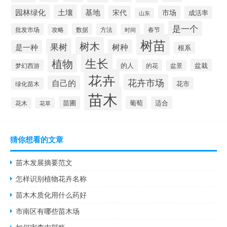
园林绿化
土壤
基地
宋代
市场
成活率
山东
是一个
批发市场
数据
方法
春节
攻略
时间
树苗
树木
果树
树种
是一种
根系
生长
植物
的人
盆栽
梦幻西游
的花
盆景
花卉
花卉市场
自己的
花市
绿化苗木
苗木
苗圃
葡萄
适合
花木
花草
猜你想看的文章
苗木发展摘要范文
怎样识别植物花卉名称
苗木木质化用什么药好
市南区有哪些苗木场
如何审查内部账