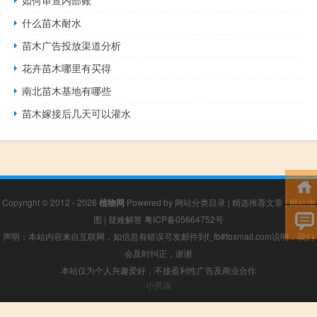
什么苗木耐水
苗木广告投放渠道分析
花卉苗木哪里有买得
南北苗木基地有哪些
苗木嫁接后几天可以灌水
Copyright © 2012 - 2026
植物网
Powered by
网站分类目录
|
精选推荐文章
|
网站地
图
|
疑难解答
粤ICP备05664752号
声明：本站内容来自互联网，如信息有错误可发邮件到f_fb#foxmail.com说明，我们
会及时纠正，谢谢
本站仅为个人兴趣爱好，不接盈利性广告及商业合作
小男孩