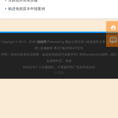
购进免税苗木申报案例
Copyright © 2012 - 2026
植物网
Powered by
网站分类目录
|
精选推荐文章
|
网站地
图
|
疑难解答
粤ICP备05664752号
声明：本站内容来自互联网，如信息有错误可发邮件到f_fb#foxmail.com说明，我们
会及时纠正，谢谢
本站仅为个人兴趣爱好，不接盈利性广告及商业合作
小男孩