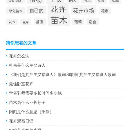
的人
盆栽
梦幻西游
的花
盆景
花卉
花卉市场
自己的
花市
绿化苗木
苗木
苗圃
葡萄
适合
花木
花草
猜你想看的文章
花卉怎么洗
杜甫是什么主义诗人
《我们是共产主义接班人》歌词和歌谱 共产主义接班人歌词
最佳卧室花卉
学催乳师需要多长时间多少钱
苗木为什么不长芽子
阳刻是什么意思（阳刻）
花卉观察日记
水粉花卉简单步骤