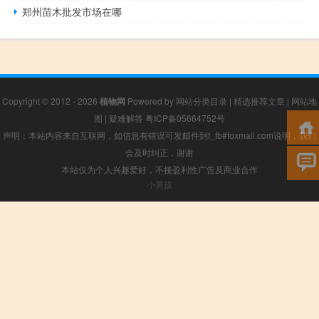
郑州苗木批发市场在哪
Copyright © 2012 - 2026
植物网
Powered by
网站分类目录
|
精选推荐文章
|
网站地
图
|
疑难解答
粤ICP备05664752号
声明：本站内容来自互联网，如信息有错误可发邮件到f_fb#foxmail.com说明，我们
会及时纠正，谢谢
本站仅为个人兴趣爱好，不接盈利性广告及商业合作
小男孩