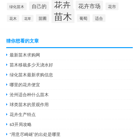
花卉
花卉市场
自己的
花市
绿化苗木
苗木
苗圃
葡萄
适合
花木
花草
猜你想看的文章
最新苗木求购网
苗木移栽多少天浇水好
绿化苗木最新求购信息
哪里的花卉便宜
沧州适合种什么苗木
球类苗木的景观作用
花卉生产特点
s3开局攻略
“用意尽崎岖”的出处是哪里