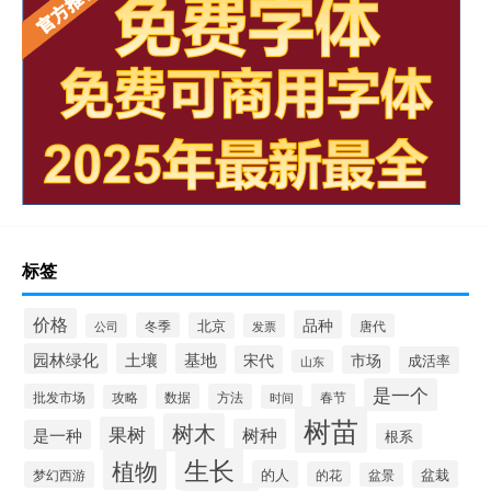
标签
价格
品种
冬季
北京
公司
发票
唐代
园林绿化
土壤
基地
宋代
市场
成活率
山东
是一个
批发市场
数据
方法
春节
攻略
时间
树苗
树木
果树
树种
是一种
根系
生长
植物
的人
盆栽
梦幻西游
的花
盆景