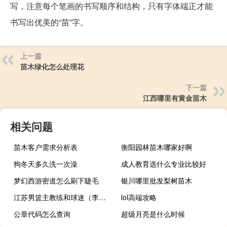
写，注意每个笔画的书写顺序和结构，只有字体端正才能
书写出优美的“苗”字。
上一篇
苗木绿化怎么处理花
下一篇
江西哪里有黄金苗木
相关问题
苗木客户需求分析表
衡阳园林苗木哪家好啊
狗冬天多久洗一次澡
成人教育选什么专业比较好
梦幻西游密道怎么刷下睫毛
银川哪里批发梨树苗木
江苏男篮主教练和球迷（李楠出任江苏男篮主教练）
lol高端攻略
公章代码怎么查询
超级月亮是什么时候