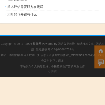
苗木评估需要双方在场吗
大叶的花卉都有什么
Copyright © 2012 - 2026
植物网
Powered by
网站分类目录
|
精选推荐文章
|
网站地
图
|
疑难解答
粤ICP备05664752号
声明：本站内容来自互联网，如信息有错误可发邮件到f_fb#foxmail.com说明，我们
会及时纠正，谢谢
本站仅为个人兴趣爱好，不接盈利性广告及商业合作
小男孩