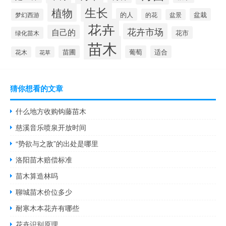
生长
植物
的人
盆栽
梦幻西游
的花
盆景
花卉
花卉市场
自己的
花市
绿化苗木
苗木
苗圃
葡萄
适合
花木
花草
猜你想看的文章
什么地方收购钩藤苗木
慈溪音乐喷泉开放时间
“势欲与之敌”的出处是哪里
洛阳苗木赔偿标准
苗木算造林吗
聊城苗木价位多少
耐寒木本花卉有哪些
花卉识别原理