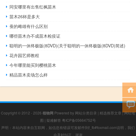
同安哪里有出售红枫苗木
苗木26杯是多大
蚕的雌雄有什么区别
哪些苗木办不成苗木检疫证
聪明的一休终极版(8DVD)(关于聪明的一休终极版(8DVD)简述)
花卉园艺师教程
今年哪里能买到樱桃苗木
精品苗木卖场怎么样
Copyright © 2012 - 2026
植物网
Powered by
网站分类目录
|
精选推荐文章
|
网站地
图
|
疑难解答
粤ICP备05664752号
声明：本站内容来自互联网，如信息有错误可发邮件到f_fb#foxmail.com说明，我们
会及时纠正，谢谢