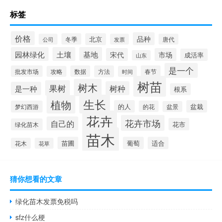
标签
价格
品种
冬季
北京
公司
发票
唐代
园林绿化
土壤
基地
宋代
市场
成活率
山东
是一个
批发市场
数据
方法
春节
攻略
时间
树苗
树木
果树
树种
是一种
根系
生长
植物
的人
盆栽
梦幻西游
的花
盆景
花卉
花卉市场
自己的
花市
绿化苗木
苗木
苗圃
葡萄
适合
花木
花草
猜你想看的文章
绿化苗木发票免税吗
sfz什么梗