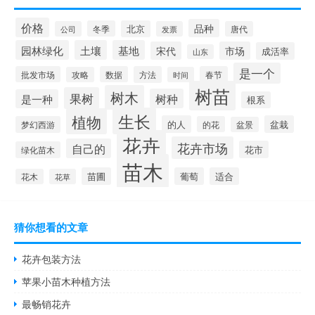
价格
品种
冬季
北京
公司
发票
唐代
园林绿化
土壤
基地
宋代
市场
成活率
山东
是一个
批发市场
数据
方法
春节
攻略
时间
树苗
树木
果树
树种
是一种
根系
生长
植物
的人
盆栽
梦幻西游
的花
盆景
花卉
花卉市场
自己的
花市
绿化苗木
苗木
苗圃
葡萄
适合
花木
花草
猜你想看的文章
花卉包装方法
苹果小苗木种植方法
最畅销花卉