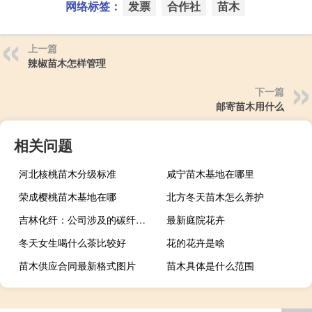
网络标签：
发票
合作社
苗木
上一篇
辣椒苗木怎样管理
下一篇
邮寄苗木用什么
相关问题
河北核桃苗木分级标准
咸宁苗木基地在哪里
荣成樱桃苗木基地在哪
北方冬天苗木怎么养护
吉林化纤：公司涉及的碳纤维产品处于产业链上游当前还未直接对接下游制品客户；但从性价比角度考量公司的碳纤维产品可用于机械臂或人工智能领域
最新庭院花卉
冬天女生喝什么茶比较好
花的花卉是啥
苗木供应合同最新格式图片
苗木具体是什么范围