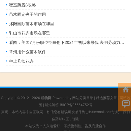
密室跳脱6攻略
苗木固定夹子的作用
沭阳国际苗木市场在哪里
乳山市花卉市场在哪里
看图：美国7月份职位空缺创下2021年初以来最低 表明劳动力需求降温
常州用什么苗木软件
种上几盆花卉
Copyright © 2012 - 2026
植物网
Powered by
网站分类目录
|
精选推荐文章
|
网站地
图
|
疑难解答
粤ICP备05664752号
声明：本站内容来自互联网，如信息有错误可发邮件到f_fb#foxmail.com说明，我们
会及时纠正，谢谢
本站仅为个人兴趣爱好，不接盈利性广告及商业合作