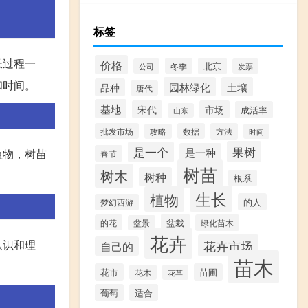
标签
长过程一
价格
冬季
北京
公司
发票
和时间。
园林绿化
土壤
品种
唐代
基地
宋代
市场
成活率
山东
批发市场
数据
方法
攻略
时间
果树
是一个
是一种
植物，树苗
春节
树苗
树木
树种
根系
生长
植物
的人
梦幻西游
盆栽
的花
绿化苗木
盆景
花卉
认识和理
花卉市场
自己的
苗木
花市
苗圃
花木
花草
葡萄
适合