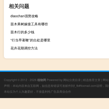
相关问题
diaochan强势攻略
苗木果树嫁接工具有哪些
苗木行的多少钱
“行当早著鞭”的出处是哪里
花卉花期调控方法
Copyright © 2012 - 2026
植物网
Powered by
网站分类目录
|
精选推荐文章
|
网站
声明：本站内容来自互联网，如信息有错误可发邮件到f_fb#foxmail.com说明
本站仅为个人兴趣爱好，不接盈利性广告及商业合作