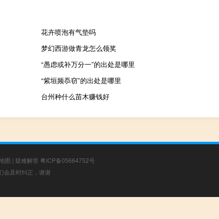
花卉喷泡有气垫吗
梦幻西游做青龙怎么领奖
“愚虑或补万分一”的出处是哪里
“紫垣频忝窃”的出处是哪里
台州种什么苗木赚钱好
地图
|
疑难解答
粤ICP备05664752号
，我们会及时纠正，谢谢