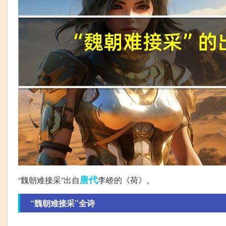
唐代
“魏朝难接采”出自
李峤的《荷》。
“魏朝难接采”全诗