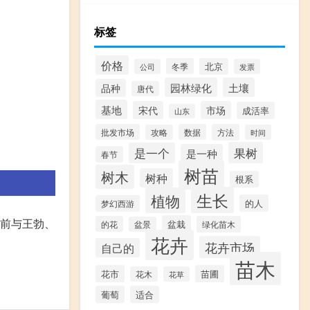
标签
价格
冬季
北京
公司
发票
园林绿化
土壤
品种
唐代
基地
宋代
市场
成活率
山东
批发市场
数据
方法
攻略
时间
果树
是一个
是一种
春节
树苗
树木
树种
根系
生长
植物
的人
梦幻西游
前与王勃、
盆栽
的花
绿化苗木
盆景
花卉
花卉市场
自己的
苗木
花市
苗圃
花木
花草
葡萄
适合