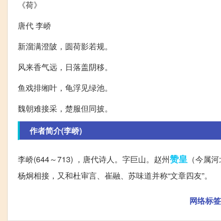
《荷》
唐代 李峤
新溜满澄陂，圆荷影若规。
风来香气远，日落盖阴移。
鱼戏排缃叶，龟浮见绿池。
魏朝难接采，楚服但同披。
作者简介(李峤)
赞皇
李峤(644～713) ，唐代诗人。字巨山。赵州
（今属河
杨炯相接，又和杜审言、崔融、苏味道并称“文章四友”。
网络标签