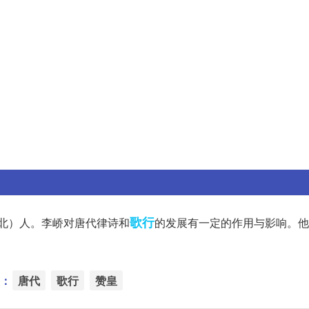
歌行
北）人。李峤对唐代律诗和
的发展有一定的作用与影响。他
：
唐代
歌行
赞皇