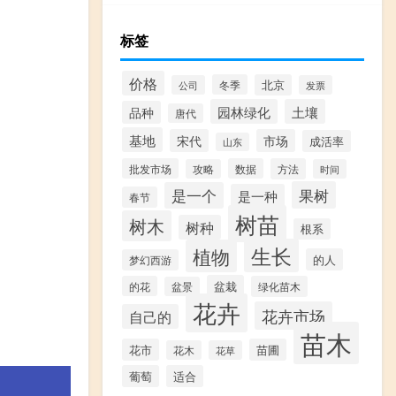
标签
价格
冬季
北京
公司
发票
园林绿化
土壤
品种
唐代
基地
宋代
市场
成活率
山东
批发市场
数据
方法
攻略
时间
果树
是一个
是一种
春节
树苗
树木
树种
根系
生长
植物
的人
梦幻西游
盆栽
的花
绿化苗木
盆景
花卉
花卉市场
自己的
苗木
花市
苗圃
花木
花草
葡萄
适合