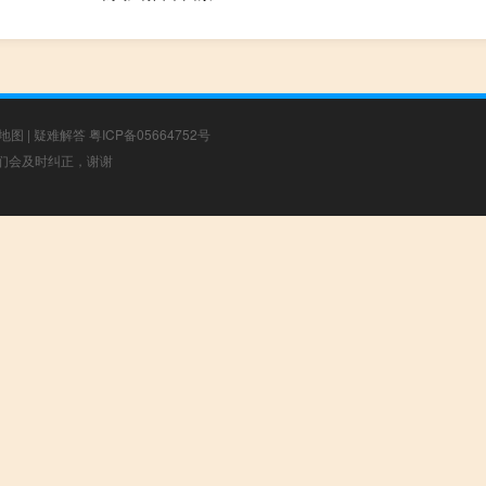
地图
|
疑难解答
粤ICP备05664752号
，我们会及时纠正，谢谢