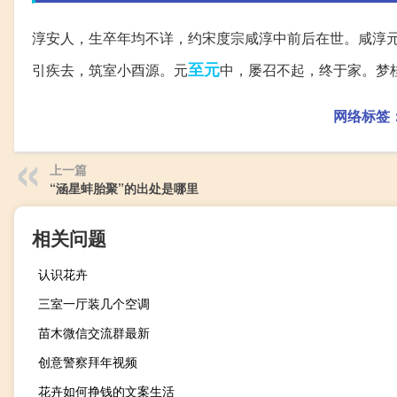
淳安人，生卒年均不详，约宋度宗咸淳中前后在世。咸淳
至元
引疾去，筑室小酉源。元
中，屡召不起，终于家。梦
网络标签
上一篇
“涵星蚌胎聚”的出处是哪里
相关问题
认识花卉
三室一厅装几个空调
苗木微信交流群最新
创意警察拜年视频
花卉如何挣钱的文案生活