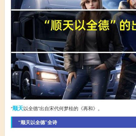
顺天
“
以全德”出自宋代何梦桂的《再和》。
“顺天以全德”全诗