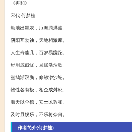
《再和》
宋代 何梦桂
劫池出墨灰，厄海腾洪波。
阴阳互勃蚀，天地相激摩。
人生寿能几，百岁易蹉跎。
毋用戚戚忧，且赋浩浩歌。
鲎鸠渐溟鹏，修鲸渺沙鮀。
物性各有极，相企成舛讹。
顺天以全德，安土以敦和。
及时且娱乐，不乐将奈何。
作者简介(何梦桂)