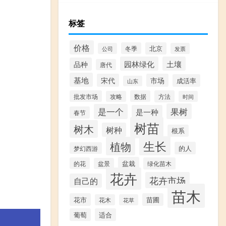
标签
价格
冬季
北京
公司
发票
园林绿化
土壤
品种
唐代
基地
宋代
市场
成活率
山东
批发市场
数据
方法
攻略
时间
果树
是一个
是一种
春节
树苗
树木
树种
根系
生长
植物
的人
梦幻西游
盆栽
的花
绿化苗木
盆景
花卉
花卉市场
自己的
苗木
花市
苗圃
花木
花草
葡萄
适合