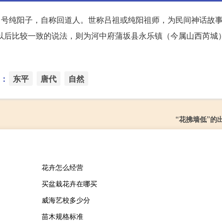
)，号纯阳子，自称回道人。世称吕祖或纯阳祖师，为民间神话故
元代以后比较一致的说法，则为河中府蒲坂县永乐镇（今属山西芮城
：
东平
唐代
自然
“花拂墙低”的
花卉怎么经营
买盆栽花卉在哪买
威海艺校多少分
苗木规格标准