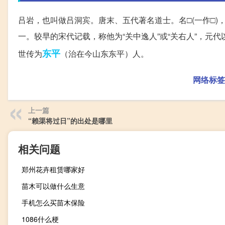
吕岩，也叫做吕洞宾。唐末、五代著名道士。名□(一作□
一。较早的宋代记载，称他为“关中逸人”或“关右人”，
东平
世传为
（治在今山东东平）人。
网络标签
上一篇
“赖渠将过日”的出处是哪里
相关问题
郑州花卉租赁哪家好
苗木可以做什么生意
手机怎么买苗木保险
1086什么梗