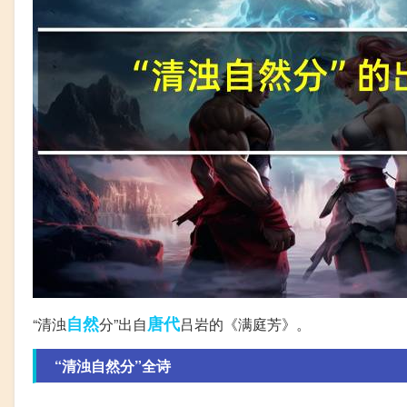
自然
唐代
“清浊
分”出自
吕岩的《满庭芳》。
“清浊自然分”全诗