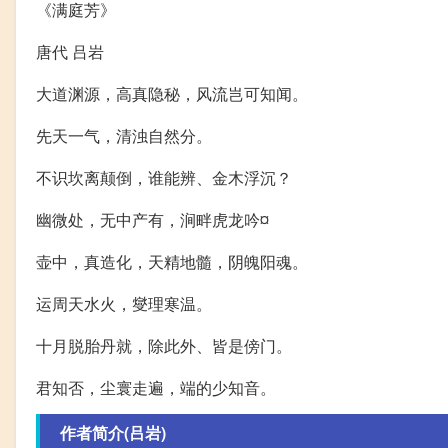
《满庭芳》
唐代 吕岩
大道渊源，高真隐秘，风流岂可知闻。
先天一气，清浊自然分。
不识坎离颠倒，谁能辨、金木浮沉？
幽微处，无中产有，涧畔虎龙吟¤
壶中，真造化，天精地髓，阴魄阳魂。
运周天水火，燮理寒温。
十月脱胎丹就，除此外、皆是傍门。
君知否，尘寰走遍，端的少知音。
作者简介(吕岩)