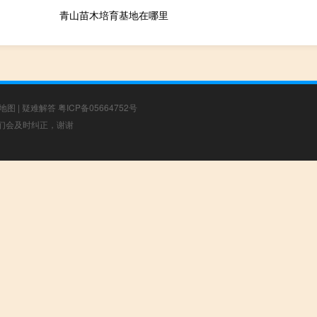
青山苗木培育基地在哪里
地图
|
疑难解答
粤ICP备05664752号
，我们会及时纠正，谢谢