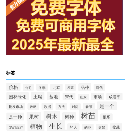
标签
价格
品种
冬季
北京
公司
发票
唐代
园林绿化
土壤
基地
宋代
市场
成活率
山东
是一个
批发市场
数据
方法
春节
攻略
时间
树苗
树木
果树
树种
是一种
根系
生长
植物
的人
盆栽
梦幻西游
的花
盆景