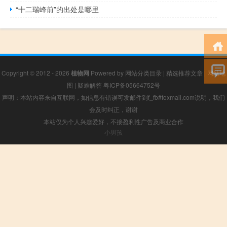
“十二瑞峰前”的出处是哪里
Copyright © 2012 - 2026
植物网
Powered by
网站分类目录
|
精选推荐文章
|
网站地
图
|
疑难解答
粤ICP备05664752号
声明：本站内容来自互联网，如信息有错误可发邮件到f_fb#foxmail.com说明，我们
会及时纠正，谢谢
本站仅为个人兴趣爱好，不接盈利性广告及商业合作
小男孩