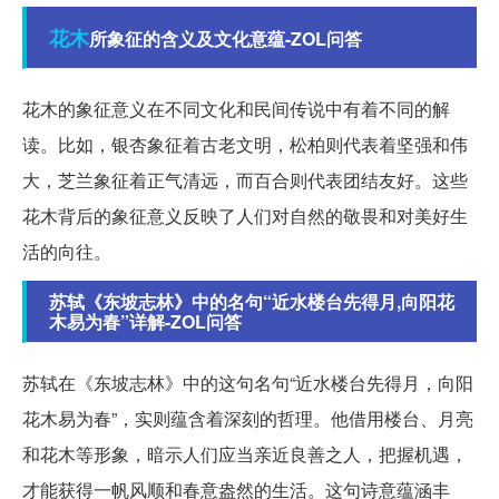
花木
所象征的含义及文化意蕴-ZOL问答
花木的象征意义在不同文化和民间传说中有着不同的解
读。比如，银杏象征着古老文明，松柏则代表着坚强和伟
大，芝兰象征着正气清远，而百合则代表团结友好。这些
花木背后的象征意义反映了人们对自然的敬畏和对美好生
活的向往。
苏轼《东坡志林》中的名句“近水楼台先得月,向阳花
木易为春”详解-ZOL问答
苏轼在《东坡志林》中的这句名句“近水楼台先得月，向阳
花木易为春”，实则蕴含着深刻的哲理。他借用楼台、月亮
和花木等形象，暗示人们应当亲近良善之人，把握机遇，
才能获得一帆风顺和春意盎然的生活。这句诗意蕴涵丰