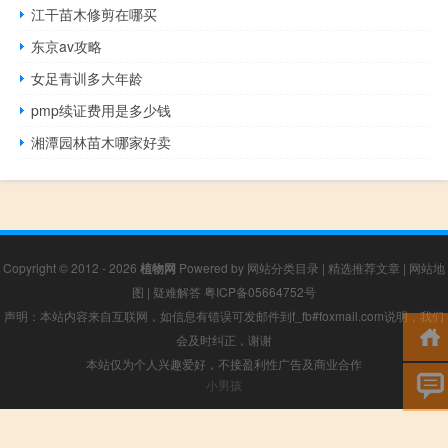
江干苗木修剪在哪买
东京av攻略
女足青训多大年龄
pmp续证费用是多少钱
湘潭园林苗木哪家好卖
Copyright © 2012 - 2026
植物网
Powered by
网站分类目录
|
精选推荐文章
|
网站地
图
|
疑难解答
粤ICP备05664752号
声明：本站内容来自互联网，如信息有错误可发邮件到f_fb#foxmail.com说明，我们
会及时纠正，谢谢
本站仅为个人兴趣爱好，不接盈利性广告及商业合作
小男孩