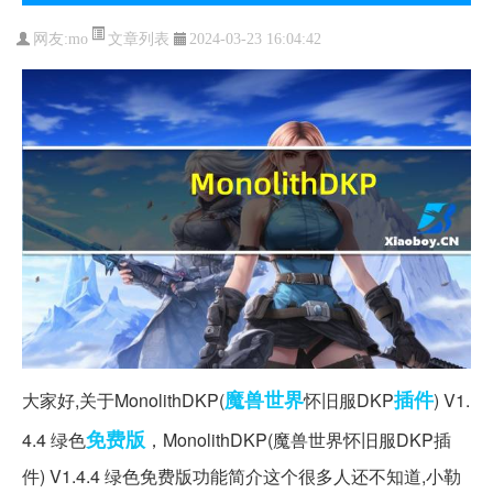
文章列表
网友:
mo
2024-03-23 16:04:42
魔兽世界
插件
大家好,关于MonolithDKP(
怀旧服DKP
) V1.
免费版
4.4 绿色
，MonolithDKP(魔兽世界怀旧服DKP插
件) V1.4.4 绿色免费版功能简介这个很多人还不知道,小勒