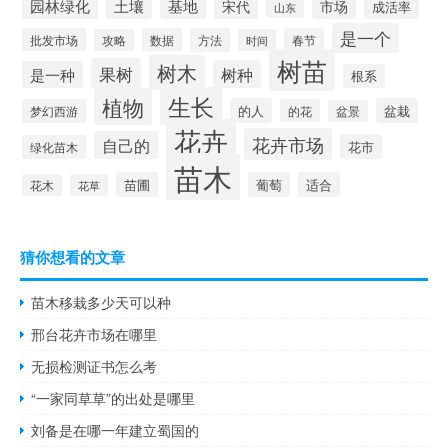
园林绿化
土壤
基地
宋代
市场
成活率
山东
是一个
批发市场
数据
方法
春节
攻略
时间
树苗
树木
果树
树种
是一种
根系
生长
植物
的人
盆栽
梦幻西游
的花
盆景
花卉
花卉市场
自己的
花市
绿化苗木
苗木
苗圃
葡萄
适合
花木
花草
猜你想看的文章
苗木移栽多少天可以种
邢台花卉市场在哪里
无损检测证书怎么考
“一家同草草”的出处是哪里
刘备是在哪一年建立蜀国的