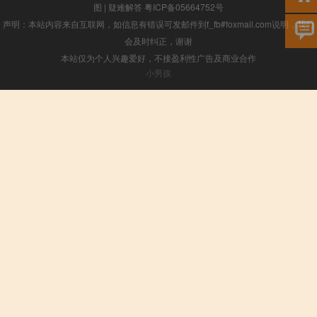
图
|
疑难解答
粤ICP备05664752号
声明：本站内容来自互联网，如信息有错误可发邮件到f_fb#foxmail.com说明，我们
会及时纠正，谢谢
本站仅为个人兴趣爱好，不接盈利性广告及商业合作
小男孩