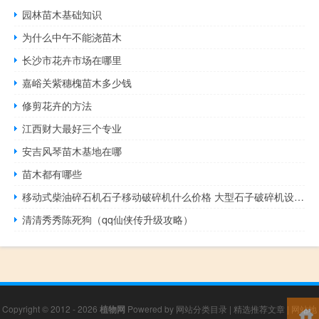
园林苗木基础知识
为什么中午不能浇苗木
长沙市花卉市场在哪里
嘉峪关紫穗槐苗木多少钱
修剪花卉的方法
江西财大最好三个专业
安吉风琴苗木基地在哪
苗木都有哪些
移动式柴油碎石机石子移动破碎机什么价格 大型石子破碎机设备价格
清清秀秀陈死狗（qq仙侠传升级攻略）
Copyright © 2012 - 2026
植物网
Powered by
网站分类目录
|
精选推荐文章
|
网站地