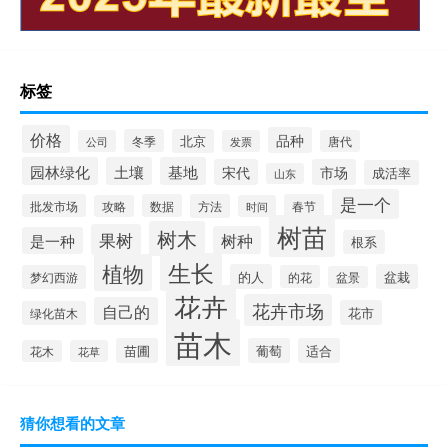
标签
价格
品种
冬季
北京
公司
发票
唐代
园林绿化
土壤
基地
宋代
市场
成活率
山东
是一个
批发市场
数据
方法
春节
攻略
时间
树苗
树木
果树
树种
是一种
根系
生长
植物
的人
盆栽
梦幻西游
的花
盆景
花卉
花卉市场
自己的
花市
绿化苗木
苗木
苗圃
葡萄
适合
花木
花草
猜你想看的文章